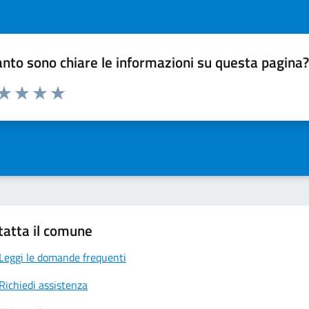
nto sono chiare le informazioni su questa pagina
 da 1 a 5 stelle la pagina
ta 1 stelle su 5
Valuta 2 stelle su 5
Valuta 3 stelle su 5
Valuta 4 stelle su 5
Valuta 5 stelle su 5
tatta il comune
Leggi le domande frequenti
Richiedi assistenza