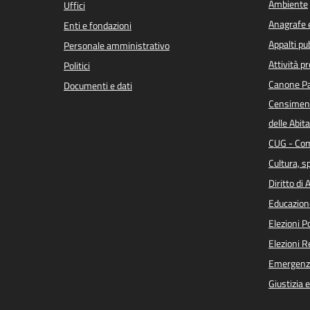
Ambiente
Uffici
Anagrafe e
Enti e fondazioni
Appalti pub
Personale amministrativo
Attività p
Politici
Canone Pa
Documenti e dati
Censiment
delle Abita
CUG - Com
Cultura, s
Diritto di
Educazion
Elezioni 
Elezioni 
Emergenz
Giustizia 