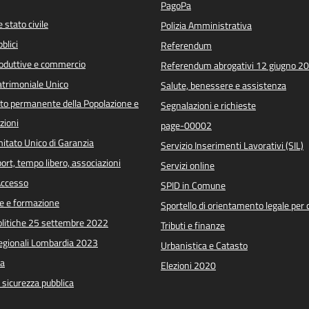
PagoPa
 stato civile
Polizia Amministrativa
blici
Referendum
roduttive e commercio
Referendum abrogativi 12 giugno 2
trimoniale Unico
Salute, benessere e assistenza
o permanente della Popolazione e
Segnalazioni e richieste
zioni
page-00002
itato Unico di Garanzia
Servizio Inserimenti Lavorativi (SIL)
port, tempo libero, associazioni
Servizi online
 Accesso
SPID in Comune
e e formazione
Sportello di orientamento legale per c
Politiche 25 settembre 2022
Tributi e finanze
Regionali Lombardia 2023
Urbanistica e Catasto
a
Elezioni 2020
e sicurezza pubblica