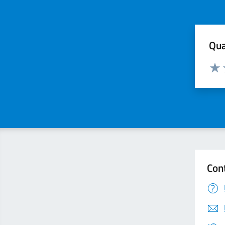
Qua
Valuta
Valu
Con