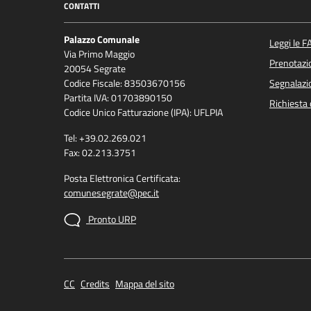
CONTATTI
Palazzo Comunale
Leggi le F
Via Primo Maggio
Prenotaz
20054 Segrate
Codice Fiscale: 83503670156
Segnalazio
Partita IVA: 01703890150
Richiesta 
Codice Unico Fatturazione (IPA): UFLPIA
Tel: +39.02.269.021
Fax: 02.213.3751
Posta Elettronica Certificata:
comunesegrate@pec.it
Pronto URP
CC
Credits
Mappa del sito