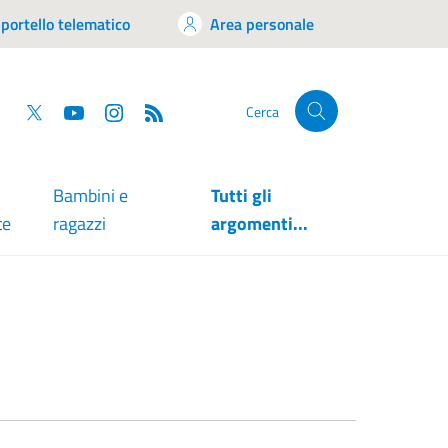
portello telematico
Area personale
tsapp
Facebook
Twitter
YouTube
RSS
Cerca
Bambini e
Tutti gli
te
ragazzi
argomenti...