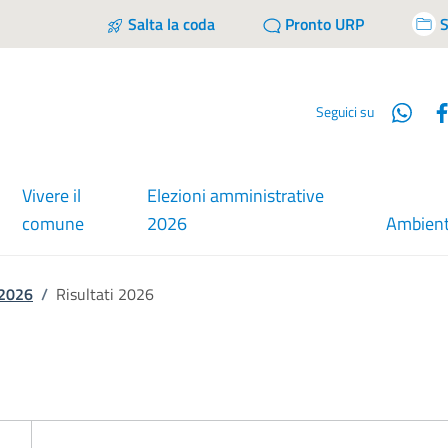
Salta la coda
Pronto URP
S
Wha
Seguici su
Vivere il
Elezioni amministrative
comune
2026
Ambien
 2026
/
Risultati 2026