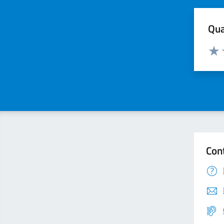
Qua
Valuta
Valu
Con