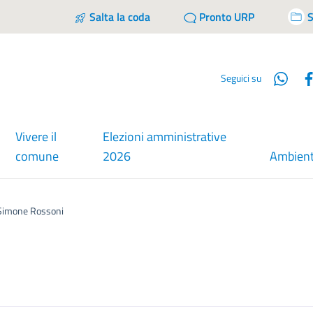
Salta la coda
Pronto URP
S
Wha
Seguici su
Vivere il
Elezioni amministrative
comune
2026
Ambien
Simone Rossoni