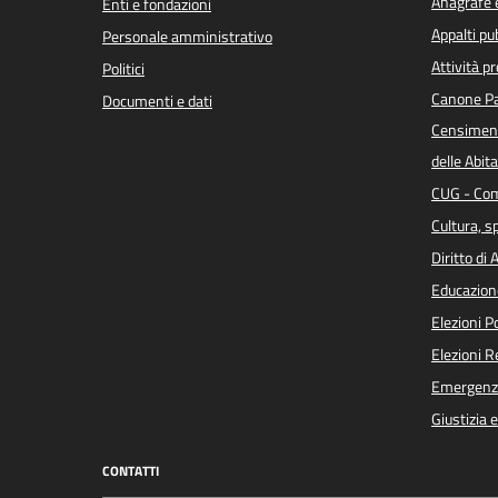
Anagrafe e
Enti e fondazioni
Appalti pub
Personale amministrativo
Attività p
Politici
Canone Pa
Documenti e dati
Censiment
delle Abita
CUG - Com
Cultura, s
Diritto di
Educazion
Elezioni 
Elezioni 
Emergenz
Giustizia 
CONTATTI