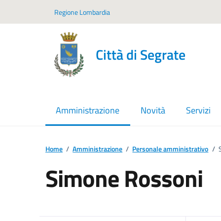
Vai ai contenuti
Vai al footer
Regione Lombardia
Città di Segrate
Amministrazione
Novità
Servizi
menu selezionato
Home
/
Amministrazione
/
Personale amministrativo
/
Simone Rossoni