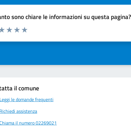
nto sono chiare le informazioni su questa pagina
 da 1 a 5 stelle la pagina
ta 1 stelle su 5
Valuta 2 stelle su 5
Valuta 3 stelle su 5
Valuta 4 stelle su 5
Valuta 5 stelle su 5
tatta il comune
Leggi le domande frequenti
Richiedi assistenza
Chiama il numero 02269021