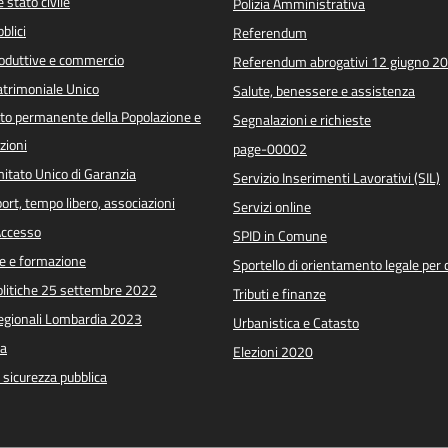
 stato civile
Polizia Amministrativa
blici
Referendum
roduttive e commercio
Referendum abrogativi 12 giugno 2
trimoniale Unico
Salute, benessere e assistenza
o permanente della Popolazione e
Segnalazioni e richieste
zioni
page-00002
itato Unico di Garanzia
Servizio Inserimenti Lavorativi (SIL)
port, tempo libero, associazioni
Servizi online
 Accesso
SPID in Comune
e e formazione
Sportello di orientamento legale per c
Politiche 25 settembre 2022
Tributi e finanze
Regionali Lombardia 2023
Urbanistica e Catasto
a
Elezioni 2020
e sicurezza pubblica