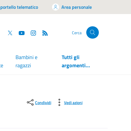
portello telematico
Area personale
tsapp
Facebook
Twitter
YouTube
RSS
Cerca
Bambini e
Tutti gli
te
ragazzi
argomenti...
Condividi
Vedi azioni