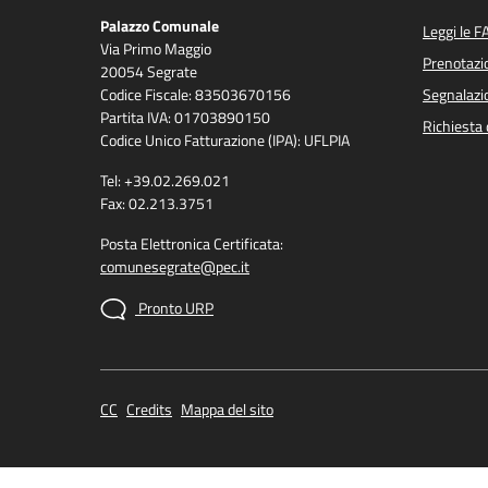
Palazzo Comunale
Leggi le F
Via Primo Maggio
Prenotaz
20054 Segrate
Codice Fiscale: 83503670156
Segnalazio
Partita IVA: 01703890150
Richiesta 
Codice Unico Fatturazione (IPA): UFLPIA
Tel: +39.02.269.021
Fax: 02.213.3751
Posta Elettronica Certificata:
comunesegrate@pec.it
Pronto URP
CC
Credits
Mappa del sito