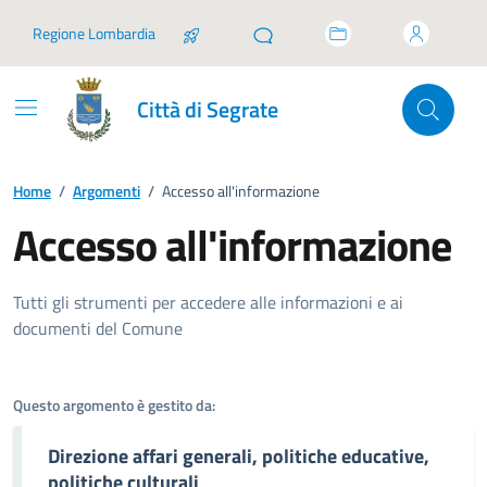
Vai ai contenuti
Vai al footer
Regione Lombardia
Città di Segrate
Home
/
Argomenti
/
Accesso all'informazione
Accesso all'informazione
Dettagli dell'argomento
Tutti gli strumenti per accedere alle informazioni e ai
documenti del Comune
Questo argomento è gestito da:
Direzione affari generali, politiche educative,
politiche culturali