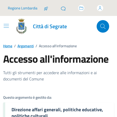
Vai ai contenuti
Vai al footer
Regione Lombardia
Città di Segrate
Home
/
Argomenti
/
Accesso all'informazione
Accesso all'informazione
Dettagli dell'argomento
Tutti gli strumenti per accedere alle informazioni e ai
documenti del Comune
Questo argomento è gestito da:
Direzione affari generali, politiche educative,
politiche culturali