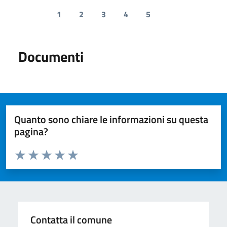
1
2
3
4
5
Previous page
Next page
Documenti
Quanto sono chiare le informazioni su questa
pagina?
Valuta da 1 a 5 stelle la pagina
Valuta 1 stelle su 5
Valuta 2 stelle su 5
Valuta 3 stelle su 5
Valuta 4 stelle su 5
Valuta 5 stelle su 5
Contatta il comune