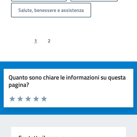
Salute, benessere e assistenza
1
2
Previous page
Next page
Quanto sono chiare le informazioni su questa
pagina?
Valuta da 1 a 5 stelle la pagina
Valuta 1 stelle su 5
Valuta 2 stelle su 5
Valuta 3 stelle su 5
Valuta 4 stelle su 5
Valuta 5 stelle su 5