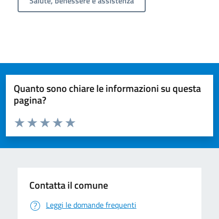
Salute, benessere e assistenza
Quanto sono chiare le informazioni su questa
pagina?
Valuta da 1 a 5 stelle la pagina
Valuta 1 stelle su 5
Valuta 2 stelle su 5
Valuta 3 stelle su 5
Valuta 4 stelle su 5
Valuta 5 stelle su 5
Contatta il comune
Leggi le domande frequenti