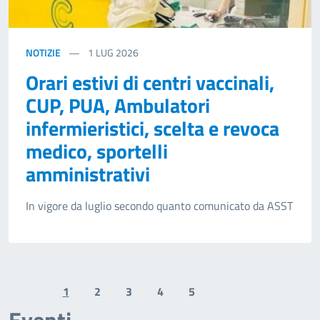
NOTIZIE
1
LUG 2026
Orari estivi di centri vaccinali,
CUP, PUA, Ambulatori
infermieristici, scelta e revoca
medico, sportelli
amministrativi
In vigore da luglio secondo quanto comunicato da ASST
1
2
3
4
5
Previous page
Next page