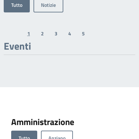
Tutto
Notizie
1
2
3
4
5
Previous page
Next page
Eventi
Amministrazione
Tutto
Anziano