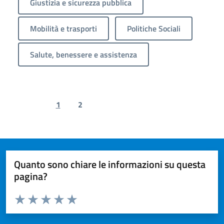
Giustizia e sicurezza pubblica
Mobilità e trasporti
Politiche Sociali
Salute, benessere e assistenza
1
2
Previous page
Next page
Quanto sono chiare le informazioni su questa
pagina?
Valuta da 1 a 5 stelle la pagina
Valuta 1 stelle su 5
Valuta 2 stelle su 5
Valuta 3 stelle su 5
Valuta 4 stelle su 5
Valuta 5 stelle su 5