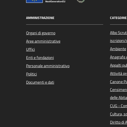
AMMINISTRAZIONE
CATEGORIE 
Albo Scrut
Organi di governo
iscrizioni
Aree amministrative
Ambiente
Uffici
Anagrafe e
Enti e fondazioni
Appalti pub
Personale amministrativo
Attività p
Politici
Canone Pa
Documenti e dati
Censiment
delle Abita
CUG - Com
Cultura, s
Diritto di