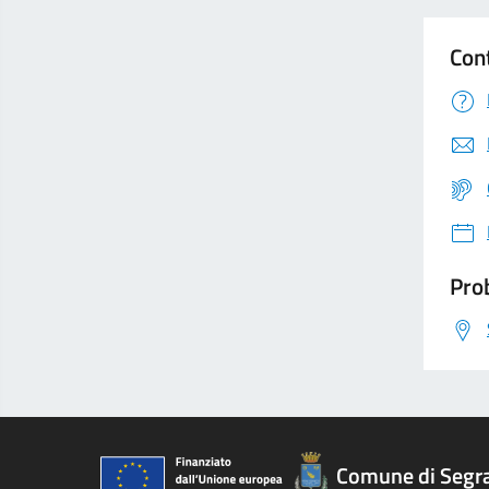
Con
Prob
Comune di Segr