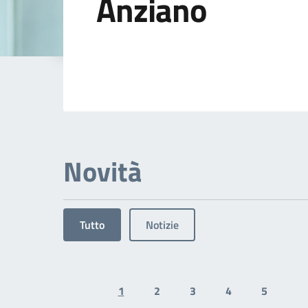
Anziano
Dettagli dell'arg
Novità
Tutto
Notizie
1
2
3
4
5
Previous page
N