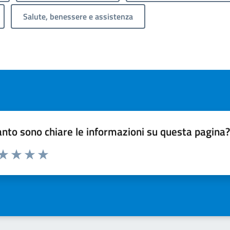
Salute, benessere e assistenza
nto sono chiare le informazioni su questa pagina
 da 1 a 5 stelle la pagina
ta 1 stelle su 5
Valuta 2 stelle su 5
Valuta 3 stelle su 5
Valuta 4 stelle su 5
Valuta 5 stelle su 5