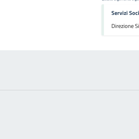
Servizi Soci
omento
Direzione S
ext page