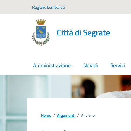
Vai ai contenuti
Vai al footer
Regione Lombardia
Città di Segrate
Amministrazione
Novità
Servizi
Home
/
Argomenti
/
Anziano