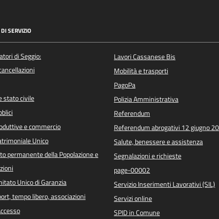
DI SERVIZIO
atori di Seggio:
Lavori Cassanese Bis
/cancellazioni
Mobilità e trasporti
PagoPa
 stato civile
Polizia Amministrativa
blici
Referendum
roduttive e commercio
Referendum abrogativi 12 giugno 2
trimoniale Unico
Salute, benessere e assistenza
o permanente della Popolazione e
Segnalazioni e richieste
zioni
page-00002
itato Unico di Garanzia
Servizio Inserimenti Lavorativi (SIL)
port, tempo libero, associazioni
Servizi online
 Accesso
SPID in Comune