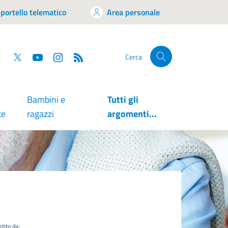
portello telematico
Area personale
tsapp
Facebook
Twitter
YouTube
RSS
Cerca
Bambini e
Tutti gli
te
ragazzi
argomenti...
tito da: