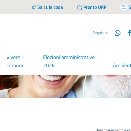
Salta la coda
Pronto URP
S
Wha
Seguici su
Vivere il
Elezioni amministrative
comune
2026
Ambien
Questo argomento è ges