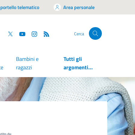
portello telematico
Area personale
tsapp
Facebook
Twitter
YouTube
RSS
Cerca
Bambini e
Tutti gli
te
ragazzi
argomenti...
tito da: