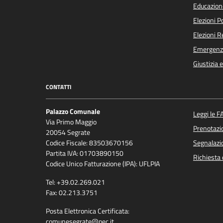
Educazion
Elezioni 
Elezioni 
Emergenz
Giustizia 
CONTATTI
Palazzo Comunale
Leggi le F
Via Primo Maggio
Prenotaz
20054 Segrate
Codice Fiscale: 83503670156
Segnalazio
Partita IVA: 01703890150
Richiesta 
Codice Unico Fatturazione (IPA): UFLPIA
Tel: +39.02.269.021
Fax: 02.213.3751
Posta Elettronica Certificata:
comunesegrate@pec.it