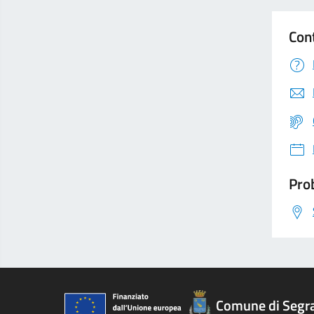
Con
Prob
Comune di Segr