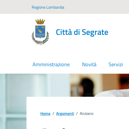
Vai ai contenuti
Vai al footer
Regione Lombardia
Città di Segrate
Amministrazione
Novità
Servizi
Home
/
Argomenti
/
Anziano