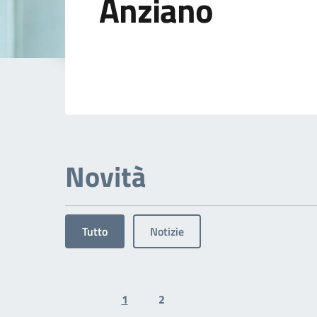
Anziano
Dettagli dell'arg
Novità
Tutto
Notizie
1
2
Previous page
Next page