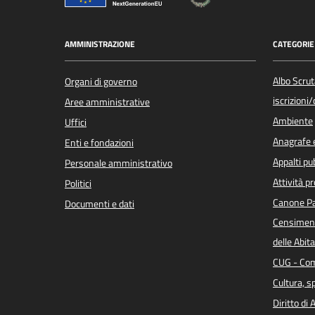
AMMINISTRAZIONE
CATEGORIE 
Albo Scrut
Organi di governo
iscrizioni
Aree amministrative
Ambiente
Uffici
Anagrafe e
Enti e fondazioni
Appalti pub
Personale amministrativo
Attività p
Politici
Canone Pa
Documenti e dati
Censiment
delle Abita
CUG - Com
Cultura, s
Diritto di