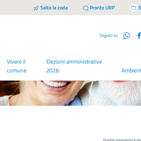
Salta la coda
Pronto URP
S
Wha
Seguici su
Vivere il
Elezioni amministrative
comune
2026
Ambien
Questo argomento è ges