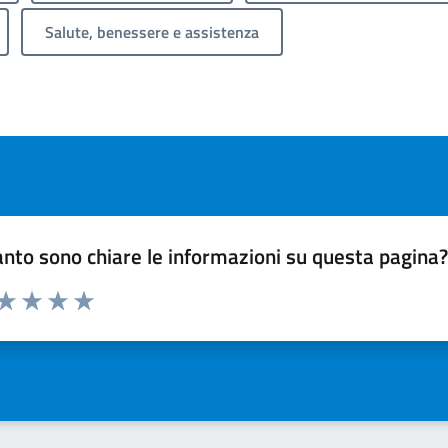
Salute, benessere e assistenza
nto sono chiare le informazioni su questa pagina
 da 1 a 5 stelle la pagina
ta 1 stelle su 5
Valuta 2 stelle su 5
Valuta 3 stelle su 5
Valuta 4 stelle su 5
Valuta 5 stelle su 5