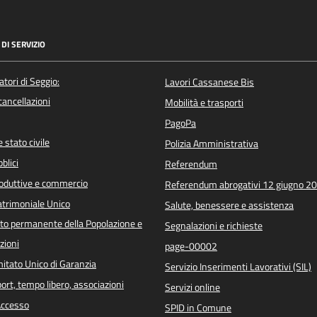
DI SERVIZIO
atori di Seggio:
Lavori Cassanese Bis
/cancellazioni
Mobilità e trasporti
PagoPa
 stato civile
Polizia Amministrativa
blici
Referendum
roduttive e commercio
Referendum abrogativi 12 giugno 2
trimoniale Unico
Salute, benessere e assistenza
o permanente della Popolazione e
Segnalazioni e richieste
zioni
page-00002
itato Unico di Garanzia
Servizio Inserimenti Lavorativi (SIL)
port, tempo libero, associazioni
Servizi online
 Accesso
SPID in Comune