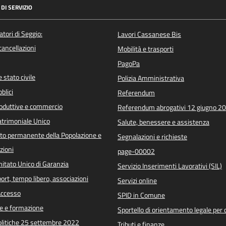
DI SERVIZIO
atori di Seggio:
Lavori Cassanese Bis
/cancellazioni
Mobilità e trasporti
PagoPa
 stato civile
Polizia Amministrativa
blici
Referendum
roduttive e commercio
Referendum abrogativi 12 giugno 2
trimoniale Unico
Salute, benessere e assistenza
o permanente della Popolazione e
Segnalazioni e richieste
zioni
page-00002
itato Unico di Garanzia
Servizio Inserimenti Lavorativi (SIL)
port, tempo libero, associazioni
Servizi online
 Accesso
SPID in Comune
e e formazione
Sportello di orientamento legale per c
Politiche 25 settembre 2022
Tributi e finanze