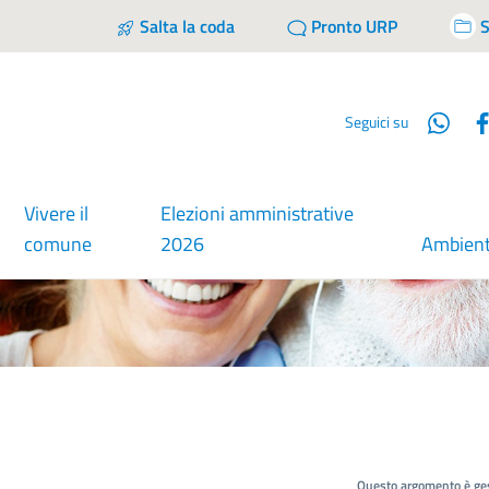
Salta la coda
Pronto URP
S
Wha
Seguici su
Vivere il
Elezioni amministrative
comune
2026
Ambien
Questo argomento è ges