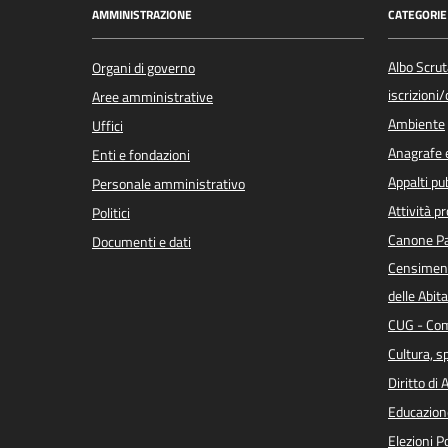
AMMINISTRAZIONE
CATEGORIE 
Albo Scrut
Organi di governo
iscrizioni
Aree amministrative
Ambiente
Uffici
Anagrafe e
Enti e fondazioni
Appalti pub
Personale amministrativo
Attività p
Politici
Canone Pa
Documenti e dati
Censiment
delle Abita
CUG - Com
Cultura, s
Diritto di
Educazion
Elezioni 