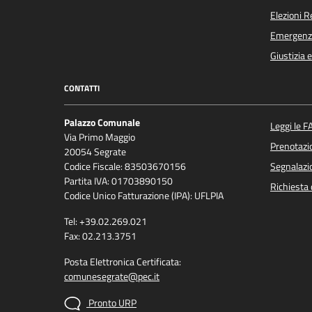
Elezioni 
Emergenz
Giustizia 
CONTATTI
Palazzo Comunale
Leggi le F
Via Primo Maggio
Prenotaz
20054 Segrate
Codice Fiscale: 83503670156
Segnalazio
Partita IVA: 01703890150
Richiesta 
Codice Unico Fatturazione (IPA): UFLPIA
Tel: +39.02.269.021
Fax: 02.213.3751
Posta Elettronica Certificata:
comunesegrate@pec.it
Pronto URP