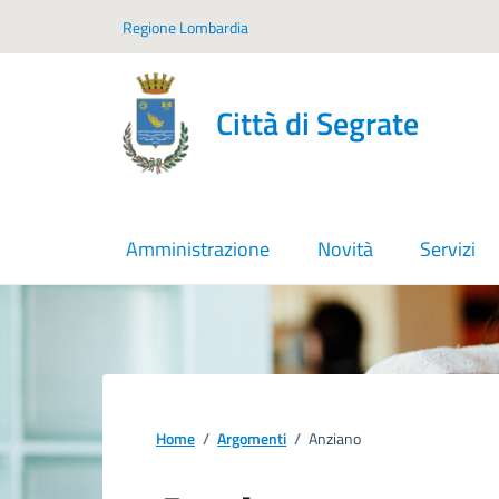
Vai ai contenuti
Vai al footer
Regione Lombardia
Città di Segrate
Amministrazione
Novità
Servizi
Home
/
Argomenti
/
Anziano