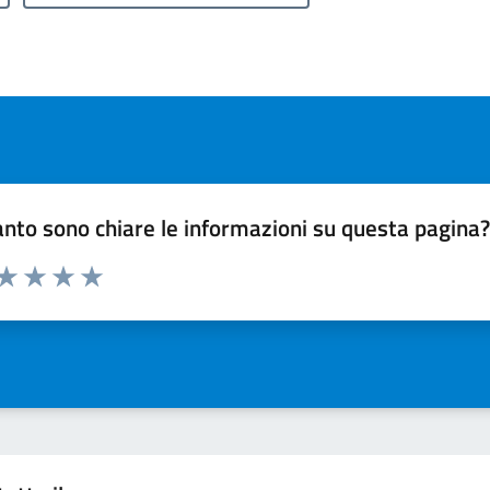
nto sono chiare le informazioni su questa pagina
 da 1 a 5 stelle la pagina
ta 1 stelle su 5
Valuta 2 stelle su 5
Valuta 3 stelle su 5
Valuta 4 stelle su 5
Valuta 5 stelle su 5