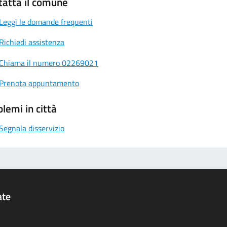
tatta il comune
Leggi le domande frequenti
Richiedi assistenza
Chiama il numero 02269021
Prenota appuntamento
lemi in città
Segnala disservizio
ate