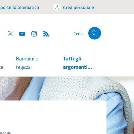
portello telematico
Area personale
tsapp
Facebook
Twitter
YouTube
RSS
Cerca
Bambini e
Tutti gli
te
ragazzi
argomenti...
tito da: