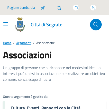
Vai ai contenuti
Vai al footer
Regione Lombardia
Città di Segrate
Home
/
Argomenti
/
Associazione
Associazioni
Dettagli dell'argomento
Un gruppo di persone che si riconosce nei medesimi ideali o
interessi può unirsi in associazione per realizzare un obiettivo
comune, senza scopo di lucro
Questo argomento è gestito da:
Cultura, Eventi, Rapporti con la Città