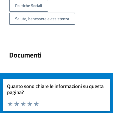
Politiche Sociali
Salute, benessere e assistenza
Documenti
Quanto sono chiare le informazioni su questa
pagina?
Valuta da 1 a 5 stelle la pagina
Valuta 1 stelle su 5
Valuta 2 stelle su 5
Valuta 3 stelle su 5
Valuta 4 stelle su 5
Valuta 5 stelle su 5