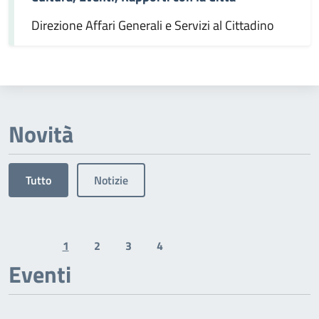
Direzione Affari Generali e Servizi al Cittadino
Novità
Tutto
Notizie
1
2
3
4
Previous page
Next page
Eventi