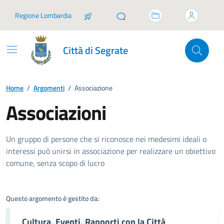
Vai ai contenuti
Vai al footer
Regione Lombardia
Città di Segrate
Home
/
Argomenti
/
Associazione
Associazioni
Dettagli dell'argomento
Un gruppo di persone che si riconosce nei medesimi ideali o
interessi può unirsi in associazione per realizzare un obiettivo
comune, senza scopo di lucro
Questo argomento è gestito da:
Cultura, Eventi, Rapporti con la Città