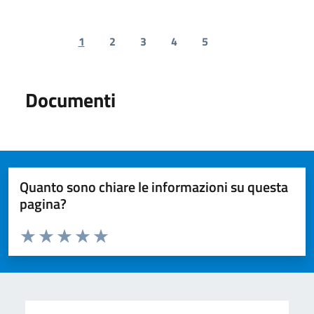
1
2
3
4
5
Previous page
Next page
Documenti
Quanto sono chiare le informazioni su questa
pagina?
Valuta da 1 a 5 stelle la pagina
Valuta 1 stelle su 5
Valuta 2 stelle su 5
Valuta 3 stelle su 5
Valuta 4 stelle su 5
Valuta 5 stelle su 5