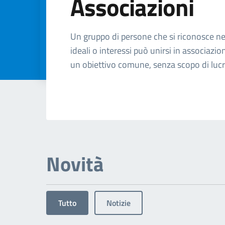
Associazioni
Dettagli dell'arg
Un gruppo di persone che si riconosce n
ideali o interessi può unirsi in associazio
un obiettivo comune, senza scopo di luc
Novità
Tutto
Notizie