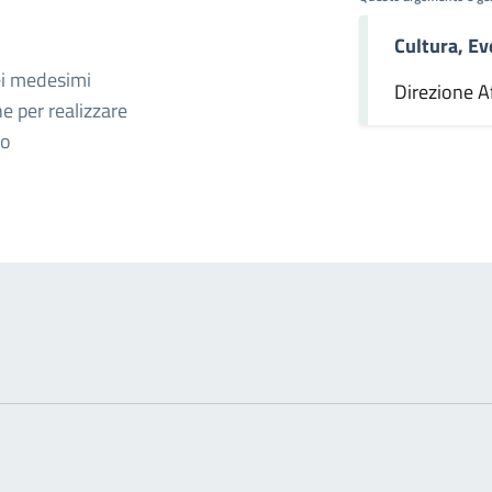
Cultura, Ev
omento
ei medesimi
Direzione Af
ne per realizzare
ro