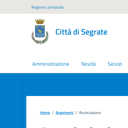
Vai ai contenuti
Vai al footer
Regione Lombardia
Città di Segrate
Amministrazione
Novità
Servizi
Home
/
Argomenti
/
Associazione