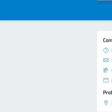
Con
Prob