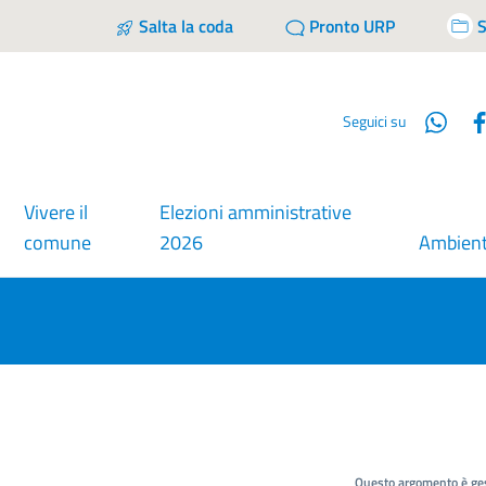
Salta la coda
Pronto URP
S
Wha
Seguici su
Vivere il
Elezioni amministrative
comune
2026
Ambien
Questo argomento è ges