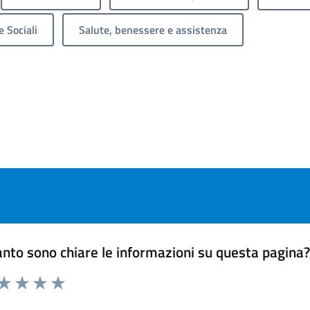
e Sociali
Salute, benessere e assistenza
nto sono chiare le informazioni su questa pagina
 da 1 a 5 stelle la pagina
ta 1 stelle su 5
Valuta 2 stelle su 5
Valuta 3 stelle su 5
Valuta 4 stelle su 5
Valuta 5 stelle su 5