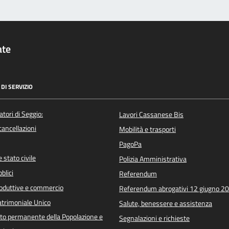
ate
DI SERVIZIO
atori di Seggio:
Lavori Cassanese Bis
/cancellazioni
Mobilità e trasporti
PagoPa
 stato civile
Polizia Amministrativa
blici
Referendum
roduttive e commercio
Referendum abrogativi 12 giugno 2
trimoniale Unico
Salute, benessere e assistenza
o permanente della Popolazione e
Segnalazioni e richieste