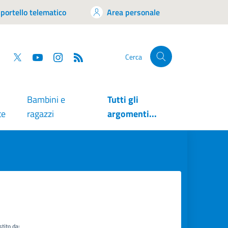
portello telematico
Area personale
tsapp
Facebook
Twitter
YouTube
RSS
Cerca
Bambini e
Tutti gli
te
ragazzi
argomenti...
tito da: