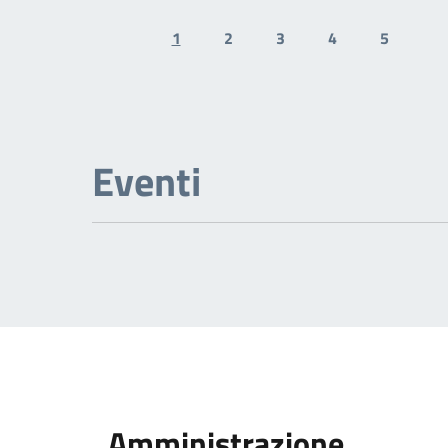
1
2
3
4
5
Previous page
N
Eventi
Amministrazione