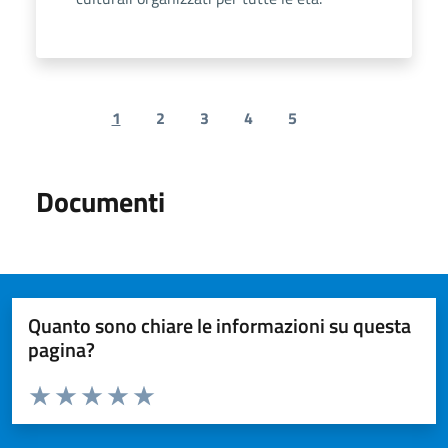
1
2
3
4
5
Previous page
Next page
Documenti
Quanto sono chiare le informazioni su questa
pagina?
Valuta da 1 a 5 stelle la pagina
Valuta 1 stelle su 5
Valuta 2 stelle su 5
Valuta 3 stelle su 5
Valuta 4 stelle su 5
Valuta 5 stelle su 5