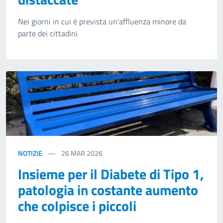
Nei giorni in cui è prevista un'affluenza minore da
parte dei cittadini
NOTIZIE
26
MAR 2026
Insieme per il Diabete di Tipo 1,
patologia in costante aumento
che colpisce i piccoli