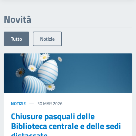
Novità
Tutto
Notizie
NOTIZIE
30
MAR 2026
Chiusure pasquali delle
Biblioteca centrale e delle sedi
distaccate