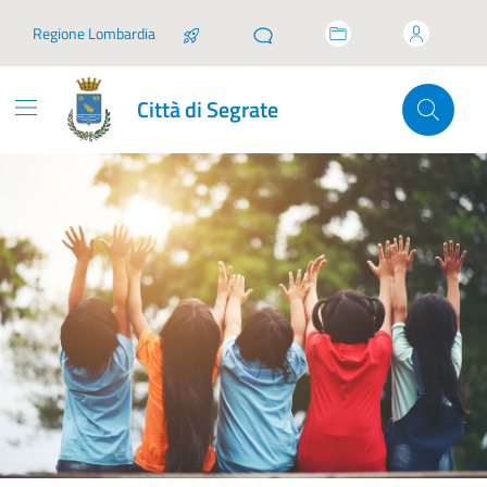
Vai ai contenuti
Vai al footer
Regione Lombardia
Città di Segrate