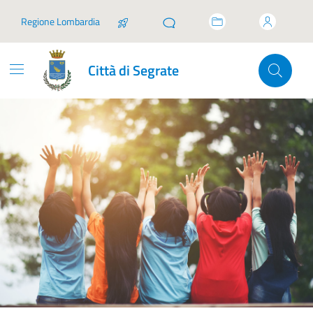
Vai ai contenuti
Vai al footer
Regione Lombardia
Città di Segrate