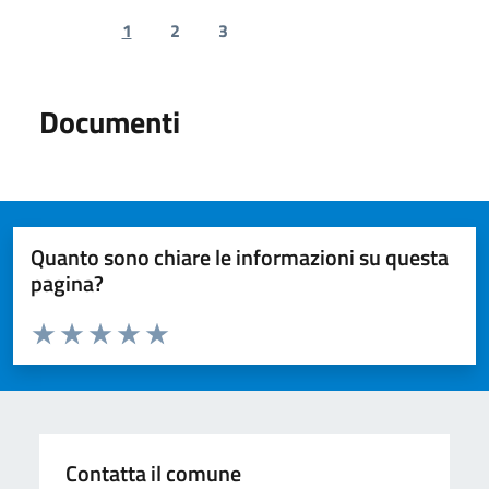
1
2
3
Previous page
Next page
Documenti
Quanto sono chiare le informazioni su questa
pagina?
Valuta da 1 a 5 stelle la pagina
Valuta 1 stelle su 5
Valuta 2 stelle su 5
Valuta 3 stelle su 5
Valuta 4 stelle su 5
Valuta 5 stelle su 5
Contatta il comune