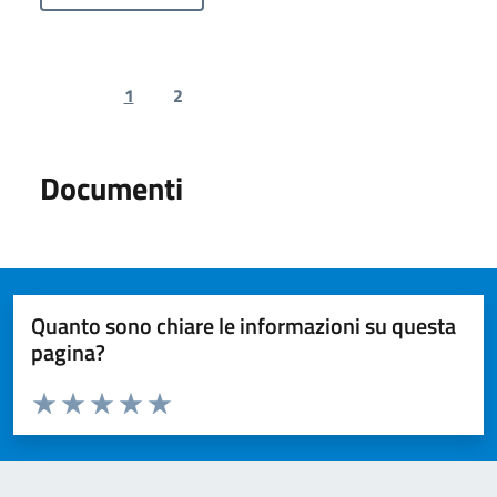
1
2
Previous page
Next page
Documenti
Quanto sono chiare le informazioni su questa
pagina?
Valuta da 1 a 5 stelle la pagina
Valuta 1 stelle su 5
Valuta 2 stelle su 5
Valuta 3 stelle su 5
Valuta 4 stelle su 5
Valuta 5 stelle su 5