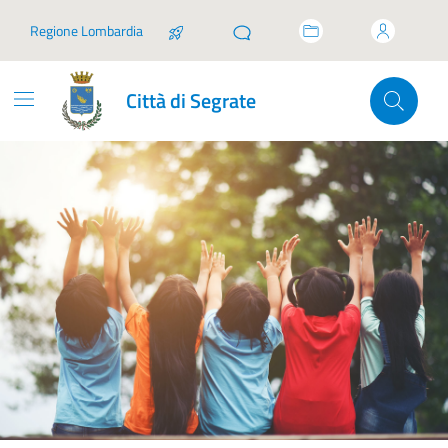
Vai ai contenuti
Vai al footer
Regione Lombardia
Città di Segrate