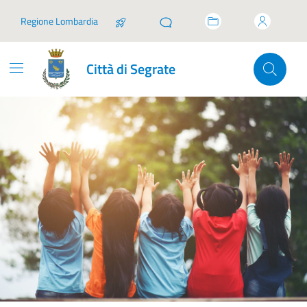
Vai ai contenuti
Vai al footer
Regione Lombardia
Città di Segrate