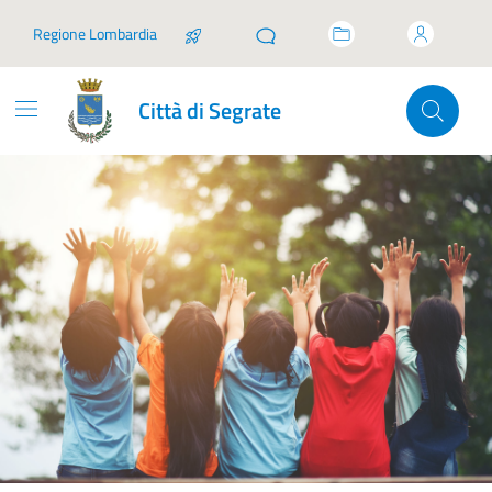
Vai ai contenuti
Vai al footer
Regione Lombardia
Città di Segrate