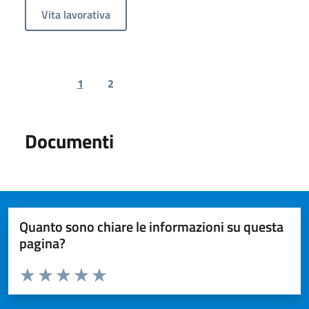
Vita lavorativa
1
2
Previous page
Next page
Documenti
Quanto sono chiare le informazioni su questa
pagina?
Valuta da 1 a 5 stelle la pagina
Valuta 1 stelle su 5
Valuta 2 stelle su 5
Valuta 3 stelle su 5
Valuta 4 stelle su 5
Valuta 5 stelle su 5