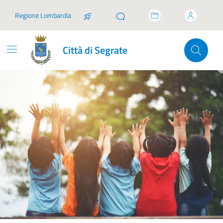
Vai ai contenuti
Vai al footer
Regione Lombardia
Città di Segrate