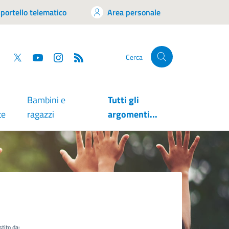
portello telematico
Area personale
tsapp
Facebook
Twitter
YouTube
RSS
Cerca
Bambini e
Tutti gli
te
ragazzi
argomenti...
tito da: