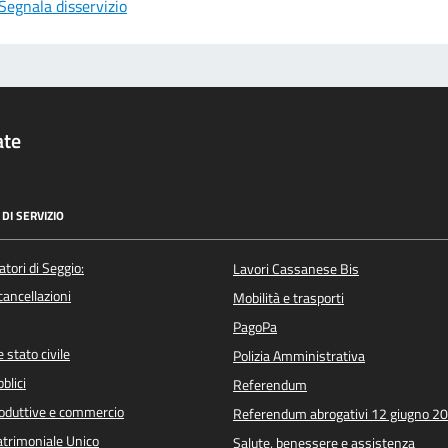
Segnala disservizio
ate
DI SERVIZIO
atori di Seggio:
Lavori Cassanese Bis
/cancellazioni
Mobilità e trasporti
PagoPa
 stato civile
Polizia Amministrativa
blici
Referendum
roduttive e commercio
Referendum abrogativi 12 giugno 2
trimoniale Unico
Salute, benessere e assistenza