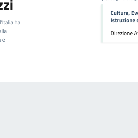
zzi
Cultura, Ev
omento
Istruzione
Italia ha
alla
Direzione Af
a e