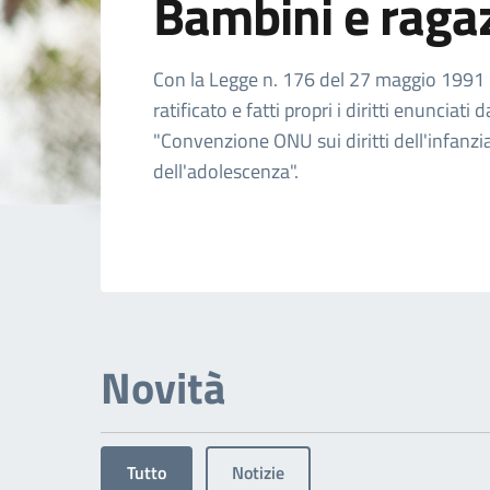
Bambini e raga
Dettagli dell'arg
Con la Legge n. 176 del 27 maggio 1991 l'
ratificato e fatti propri i diritti enunciati d
"Convenzione ONU sui diritti dell'infanzi
dell'adolescenza".
Novità
Tutto
Notizie