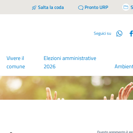
Salta la coda
Pronto URP
S
Wha
Seguici su
Vivere il
Elezioni amministrative
comune
2026
Ambien
Questo argomento è ges