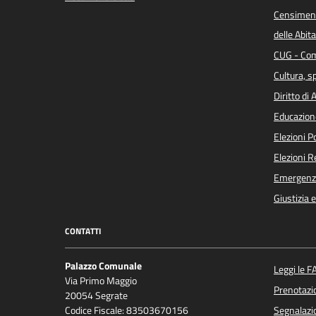
Censiment
delle Abita
CUG - Com
Cultura, s
Diritto di
Educazion
Elezioni 
Elezioni 
Emergenz
Giustizia 
CONTATTI
Palazzo Comunale
Leggi le F
Via Primo Maggio
Prenotaz
20054 Segrate
Codice Fiscale: 83503670156
Segnalazio