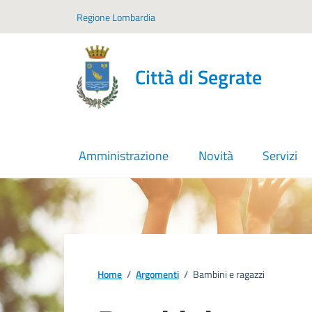
Vai ai contenuti
Vai al footer
Regione Lombardia
Città di Segrate
Amministrazione
Novità
Servizi
Home
/
Argomenti
/
Bambini e ragazzi