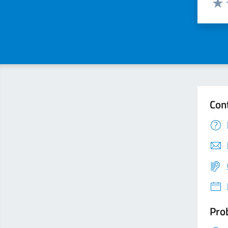
Valu
Con
Prob