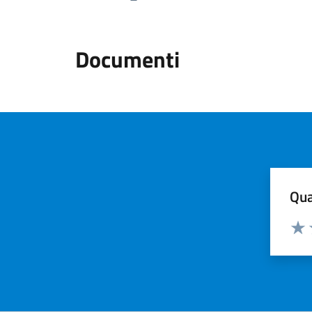
Previous page
Next 
Documenti
Qua
Valuta
Valu