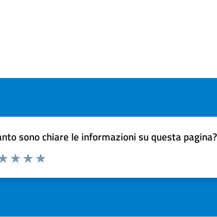
page
nto sono chiare le informazioni su questa pagina
 da 1 a 5 stelle la pagina
ta 1 stelle su 5
Valuta 2 stelle su 5
Valuta 3 stelle su 5
Valuta 4 stelle su 5
Valuta 5 stelle su 5