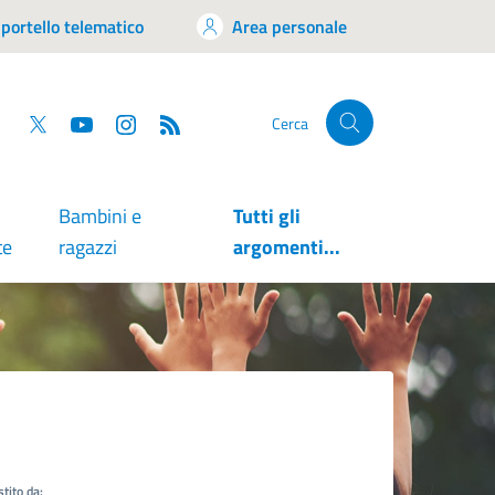
portello telematico
Area personale
tsapp
Facebook
Twitter
YouTube
RSS
Cerca
Bambini e
Tutti gli
te
ragazzi
argomenti...
tito da: