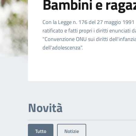
Bambini e raga
Dettagli dell'arg
Con la Legge n. 176 del 27 maggio 1991 l'
ratificato e fatti propri i diritti enunciati d
"Convenzione ONU sui diritti dell'infanzi
dell'adolescenza".
Novità
Tutto
Notizie