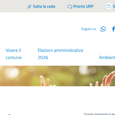
Salta la coda
Pronto URP
S
Wha
Seguici su
Vivere il
Elezioni amministrative
comune
2026
Ambien
Questo argomento è ges