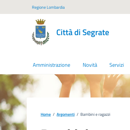
Vai ai contenuti
Vai al footer
Regione Lombardia
Città di Segrate
Amministrazione
Novità
Servizi
Home
/
Argomenti
/
Bambini e ragazzi