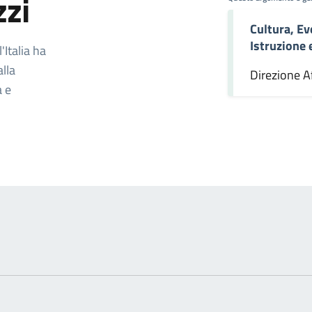
zzi
Cultura, Ev
omento
Istruzione
Italia ha
alla
Direzione Af
a e