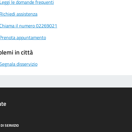
Leggi le domande frequenti
Richiedi assistenza
Chiama il numero 02269021
Prenota appuntamento
lemi in città
Segnala disservizio
ate
DI SERVIZIO