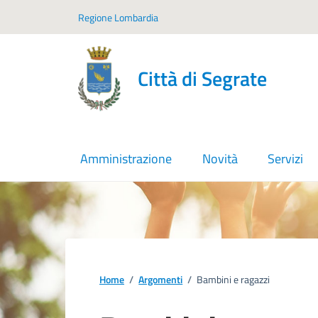
Vai ai contenuti
Vai al footer
Regione Lombardia
Città di Segrate
Amministrazione
Novità
Servizi
Home
/
Argomenti
/
Bambini e ragazzi