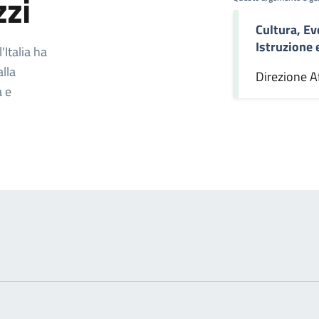
zzi
Cultura, Ev
omento
Istruzione
Italia ha
alla
Direzione Af
a e