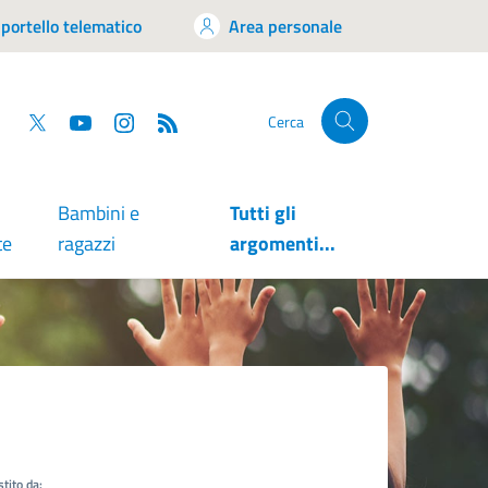
portello telematico
Area personale
tsapp
Facebook
Twitter
YouTube
RSS
Cerca
Bambini e
Tutti gli
te
ragazzi
argomenti...
tito da: