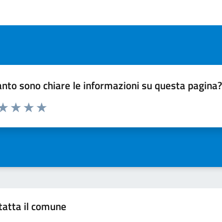
nto sono chiare le informazioni su questa pagina
 da 1 a 5 stelle la pagina
ta 1 stelle su 5
Valuta 2 stelle su 5
Valuta 3 stelle su 5
Valuta 4 stelle su 5
Valuta 5 stelle su 5
tatta il comune