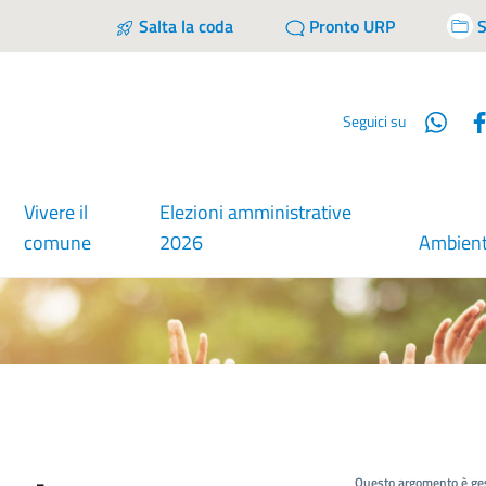
Salta la coda
Pronto URP
S
Wha
Seguici su
Vivere il
Elezioni amministrative
comune
2026
Ambien
Questo argomento è ges