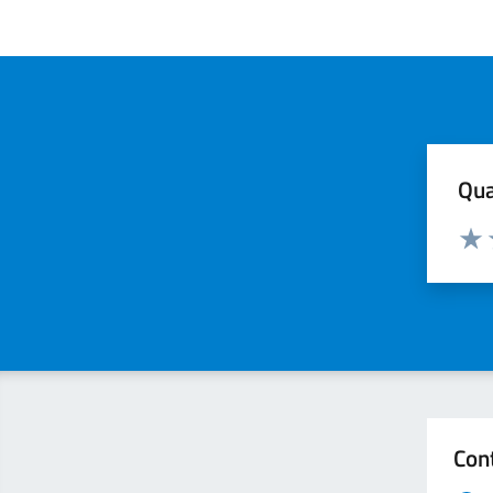
Qua
Valuta
Valu
Con