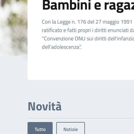
Bambini e raga
Dettagli dell'arg
Con la Legge n. 176 del 27 maggio 1991 l'
ratificato e fatti propri i diritti enunciati d
"Convenzione ONU sui diritti dell'infanzi
dell'adolescenza".
Novità
Tutto
Notizie