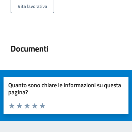
Vita lavorativa
Documenti
Quanto sono chiare le informazioni su questa
pagina?
Valuta da 1 a 5 stelle la pagina
Valuta 1 stelle su 5
Valuta 2 stelle su 5
Valuta 3 stelle su 5
Valuta 4 stelle su 5
Valuta 5 stelle su 5