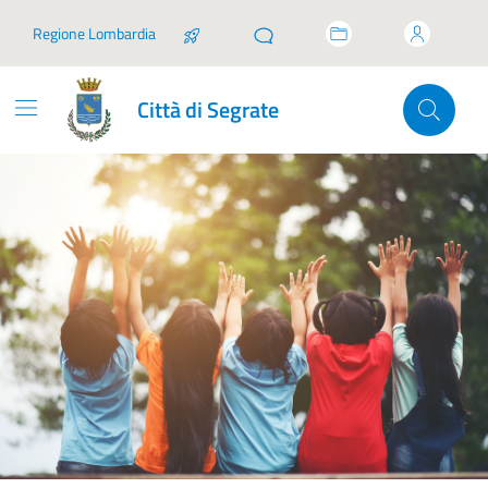
Vai ai contenuti
Vai al footer
Regione Lombardia
Città di Segrate