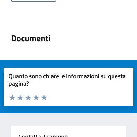
Documenti
Quanto sono chiare le informazioni su questa
pagina?
Valuta da 1 a 5 stelle la pagina
Valuta 1 stelle su 5
Valuta 2 stelle su 5
Valuta 3 stelle su 5
Valuta 4 stelle su 5
Valuta 5 stelle su 5
Contatta il comune