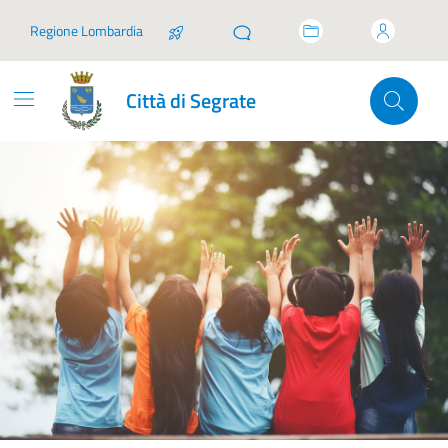
Vai ai contenuti
Vai al footer
Regione Lombardia
Città di Segrate