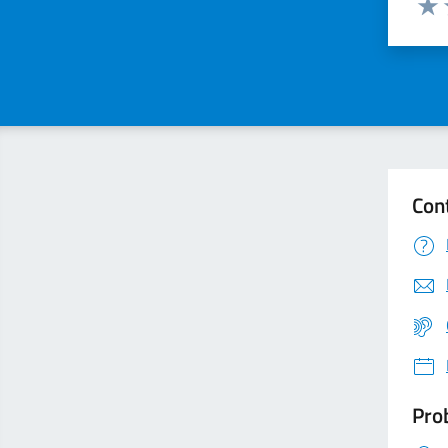
Valu
Con
Prob