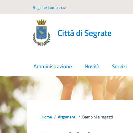
Vai ai contenuti
Vai al footer
Regione Lombardia
Città di Segrate
Amministrazione
Novità
Servizi
Home
/
Argomenti
/
Bambini e ragazzi