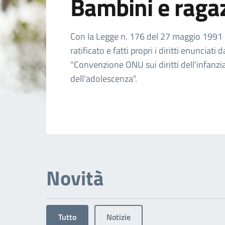
Bambini e raga
Dettagli dell'arg
Con la Legge n. 176 del 27 maggio 1991 l'
ratificato e fatti propri i diritti enunciati d
"Convenzione ONU sui diritti dell'infanzi
dell'adolescenza".
Novità
Tutto
Notizie