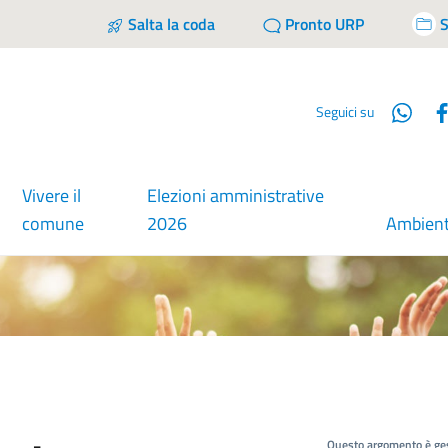
Salta la coda
Pronto URP
S
Wha
Seguici su
Vivere il
Elezioni amministrative
comune
2026
Ambien
Questo argomento è ges