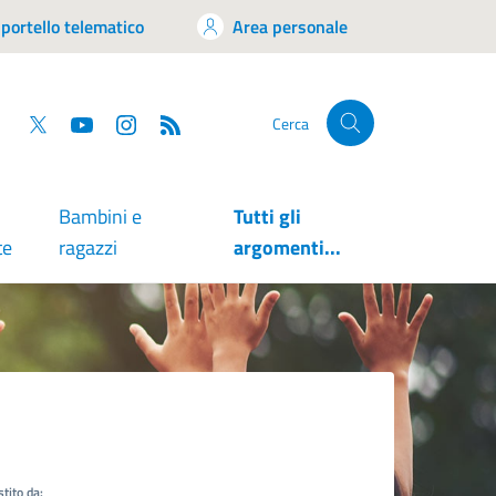
portello telematico
Area personale
tsapp
Facebook
Twitter
YouTube
RSS
Cerca
Bambini e
Tutti gli
te
ragazzi
argomenti...
tito da: