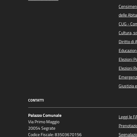
Censiment
delle Abita
CUG - Com
Cultura, s
Diritto di
Educazion
Elezioni 
Elezioni 
Emergenz
Giustizia 
CONTATTI
Palazzo Comunale
Leggi le F
Via Primo Maggio
Prenotaz
20054 Segrate
Codice Fiscale: 83503670156
Segnalazio