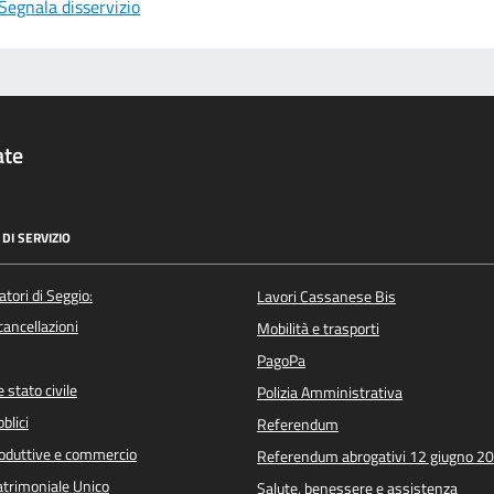
Segnala disservizio
ate
DI SERVIZIO
atori di Seggio:
Lavori Cassanese Bis
/cancellazioni
Mobilità e trasporti
PagoPa
 stato civile
Polizia Amministrativa
blici
Referendum
roduttive e commercio
Referendum abrogativi 12 giugno 2
trimoniale Unico
Salute, benessere e assistenza