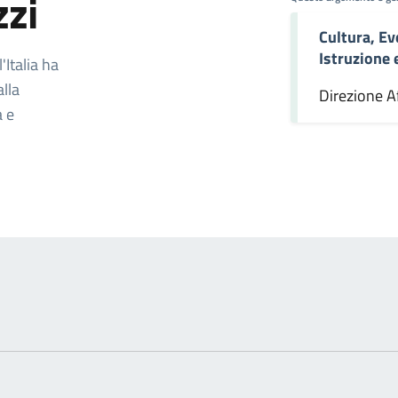
zzi
Cultura, Ev
omento
Istruzione
Italia ha
alla
Direzione Af
a e