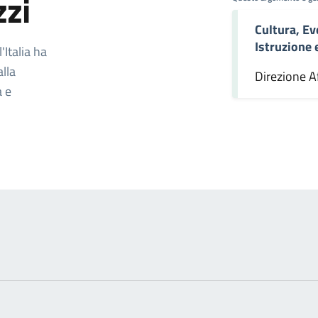
zzi
Cultura, Ev
omento
Istruzione
Italia ha
alla
Direzione Af
a e