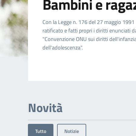
Bambini e raga
Dettagli dell'arg
Con la Legge n. 176 del 27 maggio 1991 l'
ratificato e fatti propri i diritti enunciati d
"Convenzione ONU sui diritti dell'infanzi
dell'adolescenza".
Novità
Tutto
Notizie