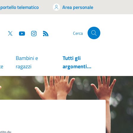
portello telematico
Area personale
tsapp
Facebook
Twitter
YouTube
RSS
Cerca
Bambini e
Tutti gli
te
ragazzi
argomenti...
tito da: