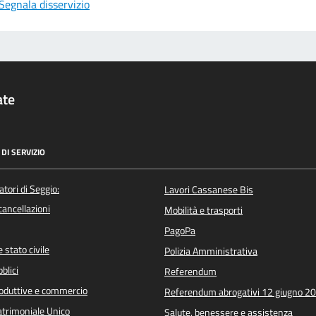
Segnala disservizio
ate
DI SERVIZIO
atori di Seggio:
Lavori Cassanese Bis
/cancellazioni
Mobilità e trasporti
PagoPa
 stato civile
Polizia Amministrativa
blici
Referendum
roduttive e commercio
Referendum abrogativi 12 giugno 2
trimoniale Unico
Salute, benessere e assistenza