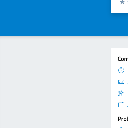
Valu
Con
Prob