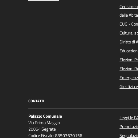
Censiment
delle Abita
CUG - Com
Cultura, s
Diritto di
Educazion
Elezioni 
Elezioni 
Emergenz
Giustizia 
CONTATTI
Palazzo Comunale
Leggi le F
Via Primo Maggio
Prenotaz
20054 Segrate
Codice Fiscale: 83503670156
Segnalazio