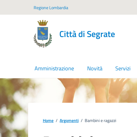
Vai ai contenuti
Vai al footer
Regione Lombardia
Città di Segrate
Amministrazione
Novità
Servizi
Home
/
Argomenti
/
Bambini e ragazzi