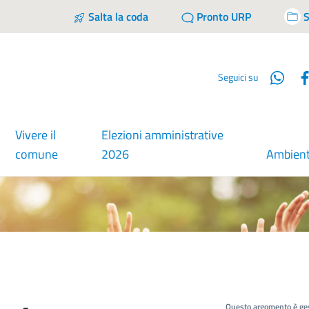
Salta la coda
Pronto URP
S
Wha
Seguici su
Vivere il
Elezioni amministrative
comune
2026
Ambien
Questo argomento è ges