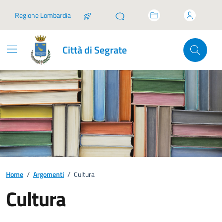
Vai ai contenuti
Vai al footer
Regione Lombardia
Città di Segrate
Home
/
Argomenti
/
Cultura
Cultura