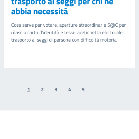
trasporto ai seggi per chi ne
abbia necessità
Cosa serve per votare, aperture straordinarie S@C per
rilascio carta d'identità e tessera/etichetta elettorale,
trasporto ai seggi di persone con difficoltà motoria
1
2
3
4
5
Previous page
Next page