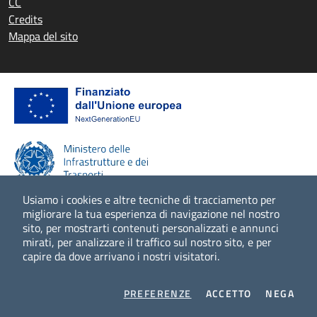
CC
Credits
Mappa del sito
Usiamo i cookies e altre tecniche di tracciamento per
migliorare la tua esperienza di navigazione nel nostro
sito, per mostrarti contenuti personalizzati e annunci
Scopri di più
mirati, per analizzare il traffico sul nostro sito, e per
capire da dove arrivano i nostri visitatori.
COOKIES
I COOKIES
I CO
PREFERENZE
ACCETTO
NEGA