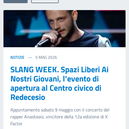
NOTIZIE
5
MAG 2026
SLANG WEEK. Spazi Liberi Ai
Nostri Giovani, l'evento di
apertura al Centro civico di
Redecesio
Appuntamento sabato 9 maggio con il concerto del
rapper Anastasio, vincitore della 12a edizione di X
Factor