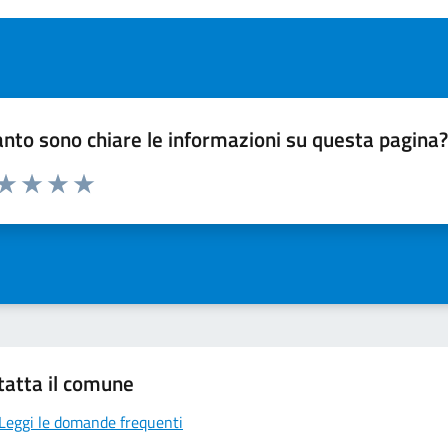
nto sono chiare le informazioni su questa pagina
 da 1 a 5 stelle la pagina
ta 1 stelle su 5
Valuta 2 stelle su 5
Valuta 3 stelle su 5
Valuta 4 stelle su 5
Valuta 5 stelle su 5
tatta il comune
Leggi le domande frequenti