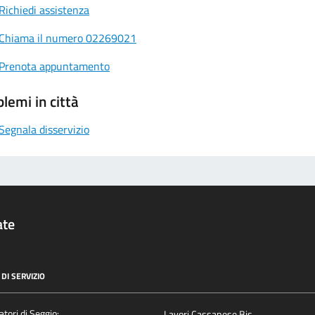
Richiedi assistenza
Chiama il numero 02269021
Prenota appuntamento
lemi in città
Segnala disservizio
ate
DI SERVIZIO
atori di Seggio:
Lavori Cassanese Bis