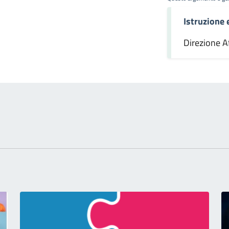
Istruzione
omento
Direzione Af