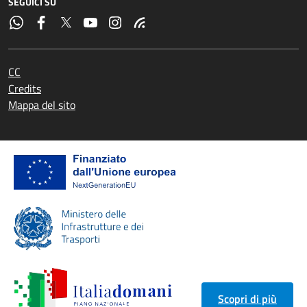
SEGUICI SU
CC
Credits
Mappa del sito
Scopri di più