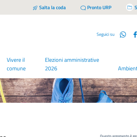
Salta la coda
Pronto URP
S
Wha
Seguici su
Vivere il
Elezioni amministrative
comune
2026
Ambien
Questo argomento è ges