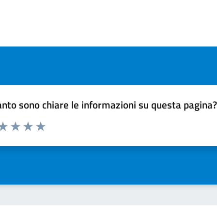
nto sono chiare le informazioni su questa pagina
 da 1 a 5 stelle la pagina
ta 1 stelle su 5
Valuta 2 stelle su 5
Valuta 3 stelle su 5
Valuta 4 stelle su 5
Valuta 5 stelle su 5