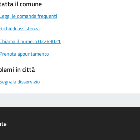
tatta il comune
Leggi le domande frequenti
Richiedi assistenza
Chiama il numero 02269021
Prenota appuntamento
lemi in città
Segnala disservizio
ate