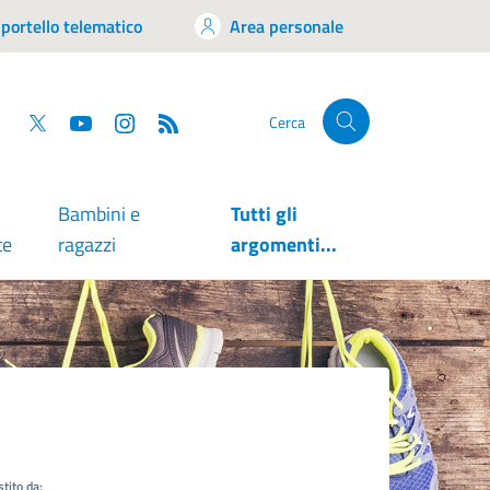
portello telematico
Area personale
tsapp
Facebook
Twitter
YouTube
RSS
Cerca
Bambini e
Tutti gli
te
ragazzi
argomenti...
tito da: