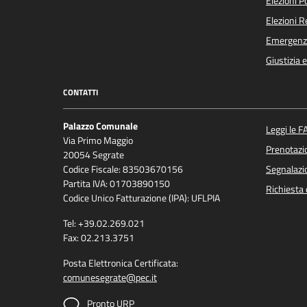
Elezioni 
Elezioni 
Emergenz
Giustizia 
CONTATTI
Palazzo Comunale
Leggi le F
Via Primo Maggio
Prenotaz
20054 Segrate
Codice Fiscale: 83503670156
Segnalazio
Partita IVA: 01703890150
Richiesta 
Codice Unico Fatturazione (IPA): UFLPIA
Tel: +39.02.269.021
Fax: 02.213.3751
Posta Elettronica Certificata:
comunesegrate@pec.it
Pronto URP