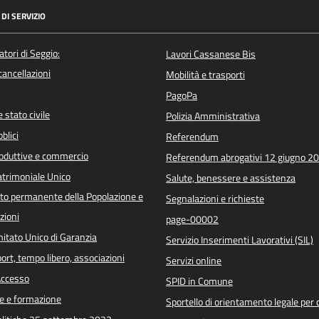
DI SERVIZIO
atori di Seggio:
Lavori Cassanese Bis
/cancellazioni
Mobilità e trasporti
PagoPa
 stato civile
Polizia Amministrativa
blici
Referendum
roduttive e commercio
Referendum abrogativi 12 giugno 2
trimoniale Unico
Salute, benessere e assistenza
o permanente della Popolazione e
Segnalazioni e richieste
zioni
page-00002
itato Unico di Garanzia
Servizio Inserimenti Lavorativi (SIL)
port, tempo libero, associazioni
Servizi online
 Accesso
SPID in Comune
e e formazione
Sportello di orientamento legale per c