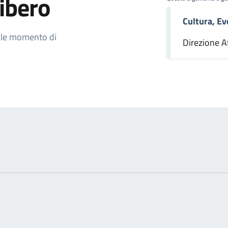
ibero
Cultura, Ev
omento
quale momento di
Direzione Af