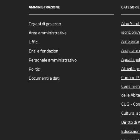
AMMINISTRAZIONE
CATEGORIE 
Albo Scrut
Organi di governo
iscrizioni
Aree amministrative
Ambiente
Uffici
Anagrafe e
Enti e fondazioni
Appalti pub
Personale amministrativo
Attività p
Politici
Canone Pa
Documenti e dati
Censiment
delle Abita
CUG - Com
Cultura, s
Diritto di
Educazion