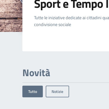
Sport e Tempo l
Dettagli dell'arg
Tutte le iniziative dedicate ai cittadini 
condivisione sociale
Novità
Tutto
Notizie