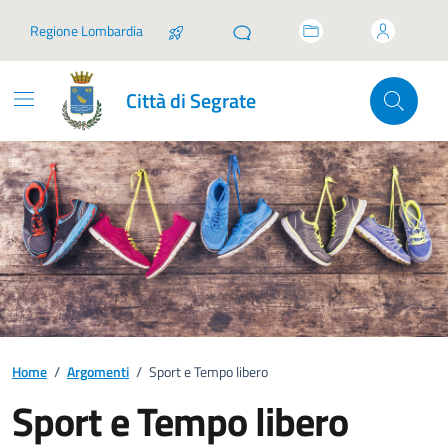
Vai ai contenuti
Vai al footer
Regione Lombardia
Città di Segrate
Home
/
Argomenti
/
Sport e Tempo libero
Sport e Tempo libero