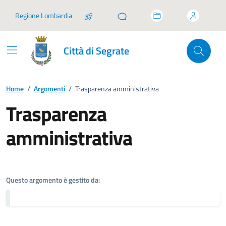
Vai ai contenuti
Vai al footer
Regione Lombardia
Città di Segrate
Home
/
Argomenti
/
Trasparenza amministrativa
Trasparenza
amministrativa
Dettagli dell'argomento
Questo argomento è gestito da: