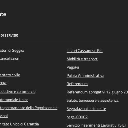
ate
DI SERVIZIO
atori di Seggio:
Lavori Cassanese Bis
/cancellazioni
Mobilità e trasporti
PagoPa
 stato civile
Polizia Amministrativa
blici
Referendum
roduttive e commercio
Referendum abrogativi 12 giugno 2
trimoniale Unico
Salute, benessere e assistenza
o permanente della Popolazione e
Segnalazioni e richieste
zioni
page-00002
itato Unico di Garanzia
Servizio Inserimenti Lavorativi (SIL)