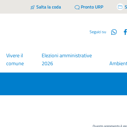
Salta la coda
Pronto URP
S
Wha
Seguici su
Vivere il
Elezioni amministrative
comune
2026
Ambien
Questo argomento è ges