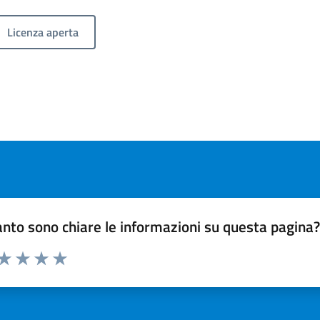
Licenza aperta
nto sono chiare le informazioni su questa pagina
 da 1 a 5 stelle la pagina
ta 1 stelle su 5
Valuta 2 stelle su 5
Valuta 3 stelle su 5
Valuta 4 stelle su 5
Valuta 5 stelle su 5