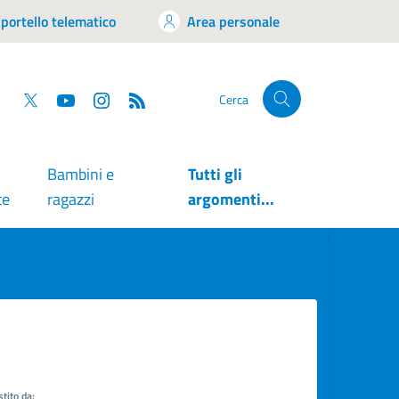
portello telematico
Area personale
tsapp
Facebook
Twitter
YouTube
RSS
Cerca
Bambini e
Tutti gli
te
ragazzi
argomenti...
tito da: