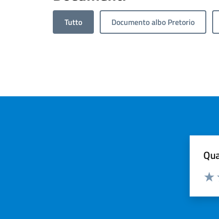
Tutto
Documento albo Pretorio
Qua
Valuta
Valu