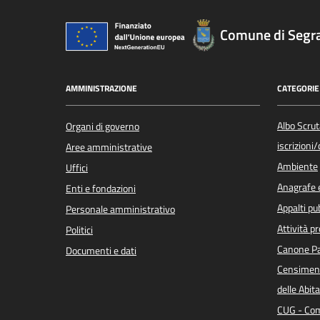
Comune di Segr
AMMINISTRAZIONE
CATEGORIE 
Albo Scrut
Organi di governo
iscrizioni
Aree amministrative
Ambiente
Uffici
Anagrafe e
Enti e fondazioni
Appalti pub
Personale amministrativo
Attività p
Politici
Canone Pa
Documenti e dati
Censiment
delle Abita
CUG - Com