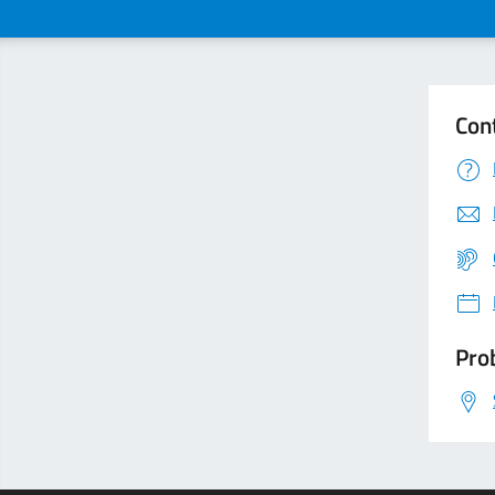
Con
Prob