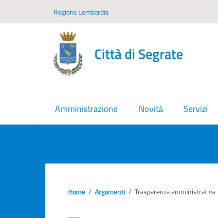
Vai ai contenuti
Vai al footer
Regione Lombardia
Città di Segrate
Amministrazione
Novità
Servizi
Home
/
Argomenti
/
Trasparenza amministrativa