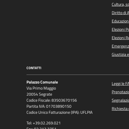
Cultura, s
Diritto di
Educazion
Elezioni 
Elezioni 
Emergenz
Giustizia 
CONTATTI
Palazzo Comunale
Leggi le F
Via Primo Maggio
Prenotaz
20054 Segrate
Codice Fiscale: 83503670156
Segnalazio
Partita IVA: 01703890150
Richiesta 
Codice Unico Fatturazione (IPA): UFLPIA
Tel: +39.02.269.021
Fax: 02.213.3751