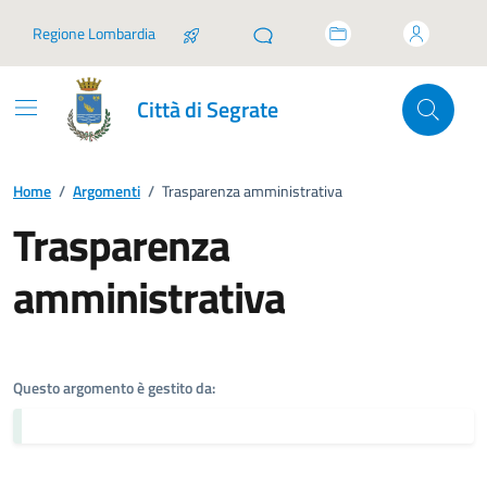
Vai ai contenuti
Vai al footer
Regione Lombardia
Città di Segrate
Home
/
Argomenti
/
Trasparenza amministrativa
Trasparenza
amministrativa
Dettagli dell'argomento
Questo argomento è gestito da: