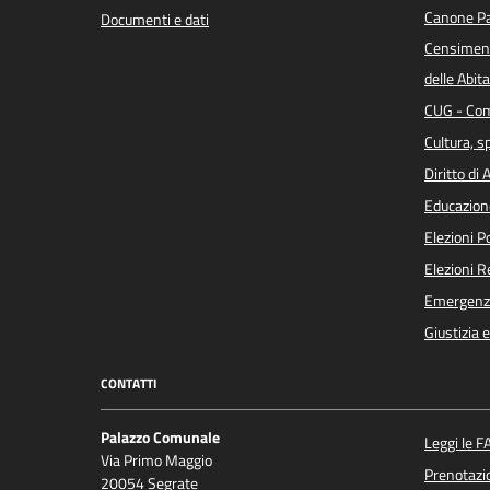
Canone Pa
Documenti e dati
Censiment
delle Abita
CUG - Com
Cultura, s
Diritto di
Educazion
Elezioni 
Elezioni 
Emergenz
Giustizia 
CONTATTI
Palazzo Comunale
Leggi le F
Via Primo Maggio
Prenotaz
20054 Segrate