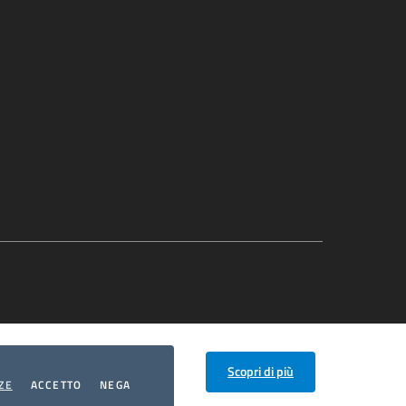
Scopri di più
COOKIES
I COOKIES
I COOKIES
ZE
ACCETTO
NEGA