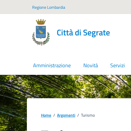
Vai ai contenuti
Vai al footer
Regione Lombardia
Città di Segrate
Amministrazione
Novità
Servizi
Home
/
Argomenti
/
Turismo