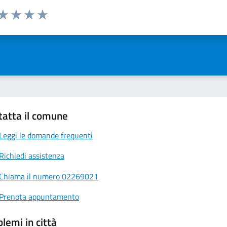
 da 1 a 5 stelle la pagina
ta 1 stelle su 5
Valuta 2 stelle su 5
Valuta 3 stelle su 5
Valuta 4 stelle su 5
Valuta 5 stelle su 5
tatta il comune
Leggi le domande frequenti
Richiedi assistenza
Chiama il numero 02269021
Prenota appuntamento
lemi in città