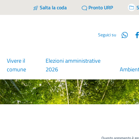
Salta la coda
Pronto URP
S
Wha
Seguici su
Vivere il
Elezioni amministrative
comune
2026
Ambien
Questo argomento è ges