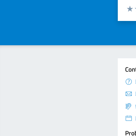
Valuta
Valu
Con
Prob