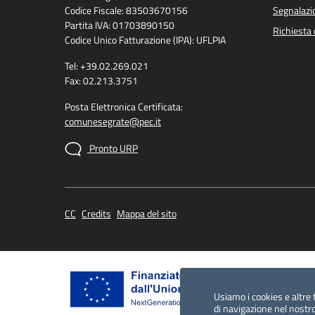
Codice Fiscale: 83503670156
Segnalazio
Partita IVA: 01703890150
Richiesta 
Codice Unico Fatturazione (IPA): UFLPIA
Tel: +39.02.269.021
Fax: 02.213.3751
Posta Elettronica Certificata:
comunesegrate@pec.it
Pronto URP
CC
Credits
Mappa del sito
Usiamo i cookies e altre 
di navigazione nel nostro