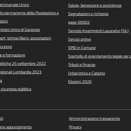
trimoniale Unico
Salute, benessere e assistenza
o permanente della Popolazione e
Segnalazioni e richieste
zioni
page-00002
itato Unico di Garanzia
Servizio Inserimenti Lavorativi (SIL)
port, tempo libero, associazioni
Servizi online
 Accesso
SPID in Comune
e e formazione
Sportello di orientamento legale per c
Politiche 25 settembre 2022
Tributi e finanze
Regionali Lombardia 2023
Urbanistica e Catasto
a
Elezioni 2020
e sicurezza pubblica
AQ
Amministrazione trasparente
ione appuntamento
Privacy