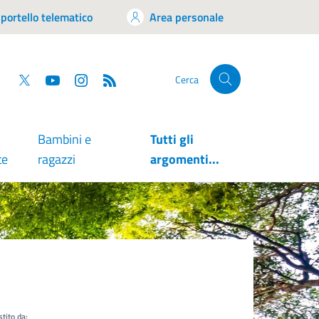
portello telematico
Area personale
tsapp
Facebook
Twitter
YouTube
RSS
Cerca
Bambini e
Tutti gli
te
ragazzi
argomenti...
tito da: