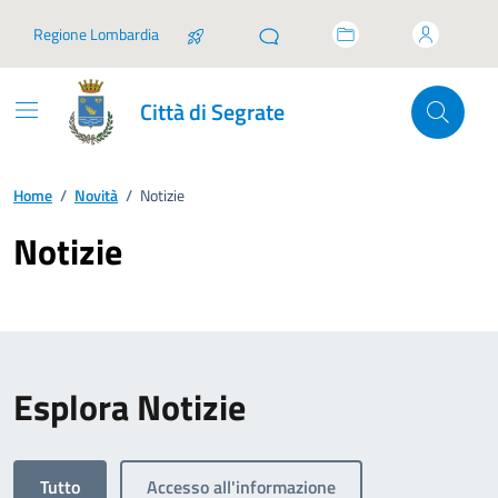
Vai ai contenuti
Vai al footer
Regione Lombardia
Città di Segrate
Home
/
Novità
/
Notizie
Notizie
Esplora Notizie
Tutto
Accesso all'informazione