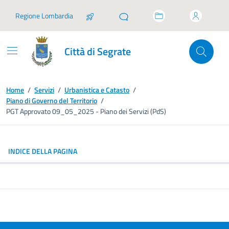
Vai ai contenuti
Vai al footer
Regione Lombardia
Città di Segrate
Home
/
Servizi
/
Urbanistica e Catasto
/
Piano di Governo del Territorio
/
PGT Approvato 09_05_2025 - Piano dei Servizi (PdS)
INDICE DELLA PAGINA