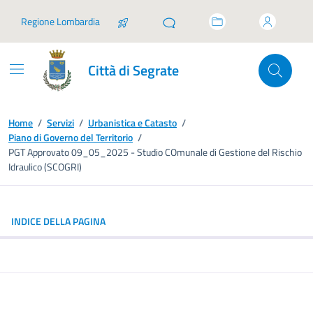
Vai ai contenuti
Vai al footer
Regione Lombardia
Città di Segrate
Home
/
Servizi
/
Urbanistica e Catasto
/
Piano di Governo del Territorio
/
PGT Approvato 09_05_2025 - Studio COmunale di Gestione del Rischio
Idraulico (SCOGRI)
INDICE DELLA PAGINA