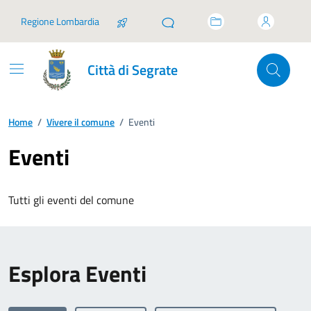
Vai ai contenuti
Vai al footer
Regione Lombardia
Città di Segrate
Home
/
Vivere il comune
/
Eventi
Eventi
Tutti gli eventi del comune
Esplora Eventi