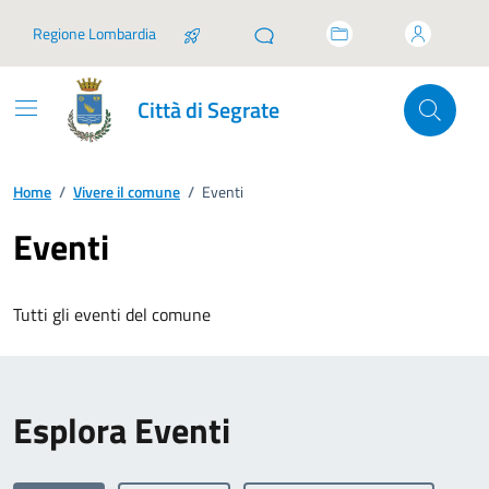
Vai ai contenuti
Vai al footer
Regione Lombardia
Città di Segrate
Home
/
Vivere il comune
/
Eventi
Eventi
Tutti gli eventi del comune
Esplora Eventi