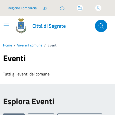
Vai ai contenuti
Vai al footer
Regione Lombardia
Città di Segrate
Home
/
Vivere il comune
/
Eventi
Eventi
Tutti gli eventi del comune
Esplora Eventi