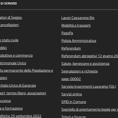
DI SERVIZIO
atori di Seggio:
Lavori Cassanese Bis
/cancellazioni
Mobilità e trasporti
PagoPa
 stato civile
Polizia Amministrativa
blici
Referendum
roduttive e commercio
Referendum abrogativi 12 giugno 2
trimoniale Unico
Salute, benessere e assistenza
o permanente della Popolazione e
Segnalazioni e richieste
zioni
page-00002
itato Unico di Garanzia
Servizio Inserimenti Lavorativi (SIL)
port, tempo libero, associazioni
Servizi online
 Accesso
SPID in Comune
e e formazione
Sportello di orientamento legale per c
Politiche 25 settembre 2022
Tributi e finanze