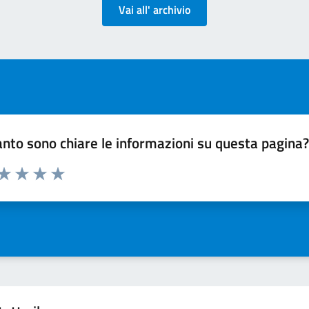
Vai all' archivio
nto sono chiare le informazioni su questa pagina
 da 1 a 5 stelle la pagina
ta 1 stelle su 5
Valuta 2 stelle su 5
Valuta 3 stelle su 5
Valuta 4 stelle su 5
Valuta 5 stelle su 5