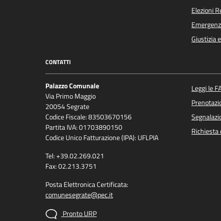
Elezioni 
Emergenz
Giustizia 
CONTATTI
Palazzo Comunale
Leggi le F
Via Primo Maggio
Prenotaz
20054 Segrate
Codice Fiscale: 83503670156
Segnalazio
Partita IVA: 01703890150
Richiesta 
Codice Unico Fatturazione (IPA): UFLPIA
Tel: +39.02.269.021
Fax: 02.213.3751
Posta Elettronica Certificata:
comunesegrate@pec.it
Pronto URP