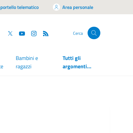
portello telematico
Area personale
tsapp
Facebook
Twitter
YouTube
RSS
Cerca
Bambini e
Tutti gli
te
ragazzi
argomenti...