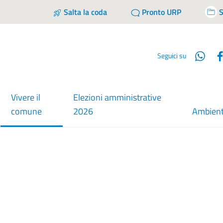
Salta la coda
Pronto URP
S
Wha
Seguici su
Vivere il
Elezioni amministrative
menu selezionato
comune
2026
Ambien