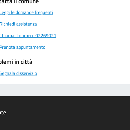
tatta il comune
Leggi le domande frequenti
Richiedi assistenza
Chiama il numero 02269021
Prenota appuntamento
lemi in città
Segnala disservizio
ate