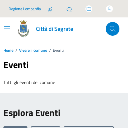
Vai ai contenuti
Vai al footer
Regione Lombardia
Città di Segrate
Home
/
Vivere il comune
/
Eventi
Eventi
Tutti gli eventi del comune
Esplora Eventi