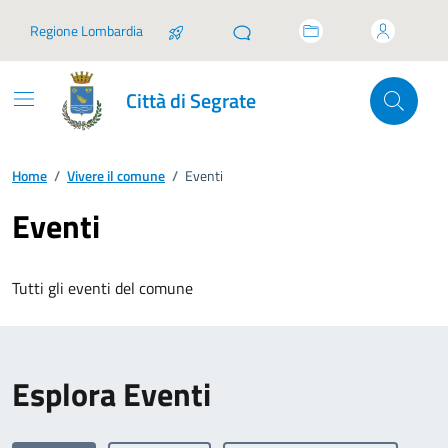
Vai ai contenuti
Vai al footer
Regione Lombardia
Città di Segrate
Home
/
Vivere il comune
/
Eventi
Eventi
Tutti gli eventi del comune
Esplora Eventi