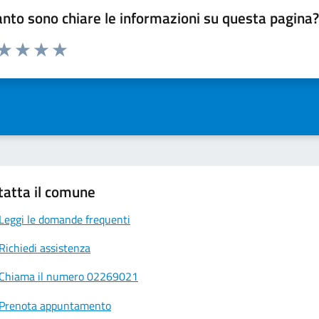
nto sono chiare le informazioni su questa pagina
 da 1 a 5 stelle la pagina
ta 1 stelle su 5
Valuta 2 stelle su 5
Valuta 3 stelle su 5
Valuta 4 stelle su 5
Valuta 5 stelle su 5
tatta il comune
Leggi le domande frequenti
Richiedi assistenza
Chiama il numero 02269021
Prenota appuntamento