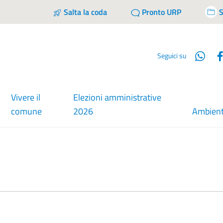
Salta la coda
Pronto URP
S
Wha
Seguici su
Vivere il
Elezioni amministrative
comune
2026
Ambien