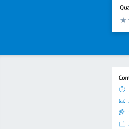
Qua
Valuta
Valu
Con