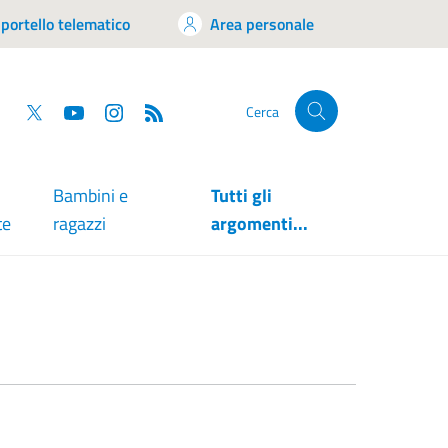
portello telematico
Area personale
tsapp
Facebook
Twitter
YouTube
RSS
Cerca
Bambini e
Tutti gli
te
ragazzi
argomenti...