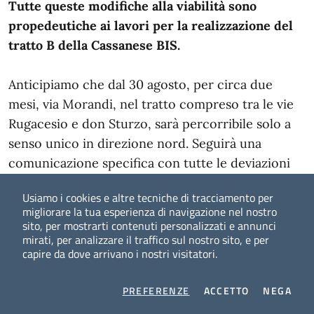
Tutte queste modifiche alla viabilità sono
propedeutiche ai lavori per la realizzazione del
tratto B della Cassanese BIS.
Anticipiamo che dal 30 agosto, per circa due
mesi, via Morandi, nel tratto compreso tra le vie
Rugacesio e don Sturzo, sarà percorribile solo a
senso unico in direzione nord. Seguirà una
comunicazione specifica con tutte le deviazioni
possibili e le strade alternative.
Usiamo i cookies e altre tecniche di tracciamento per
migliorare la tua esperienza di navigazione nel nostro
Aggiornamento 13 luglio 2022
sito, per mostrarti contenuti personalizzati e annunci
mirati, per analizzare il traffico sul nostro sito, e per
capire da dove arrivano i nostri visitatori.
A partire da
lunedì 18 luglio e per i successivi
quindici giorni
, sarà possibile percorrere
via
COOKIES
I COOKIES
I CO
PREFERENZE
ACCETTO
NEGA
Rugacesio,
nel tratto tra via Tiepolo e il confine