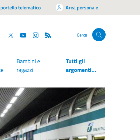
portello telematico
Area personale
tsapp
Facebook
Twitter
YouTube
RSS
Cerca
Bambini e
Tutti gli
te
ragazzi
argomenti...
NOTIZIE
Emerg
suppor