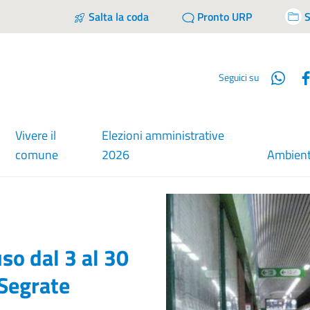
Salta la coda
Pronto URP
S
Wha
Seguici su
Vivere il
Elezioni amministrative
comune
2026
Ambien
so dal 3 al 30
r Segrate