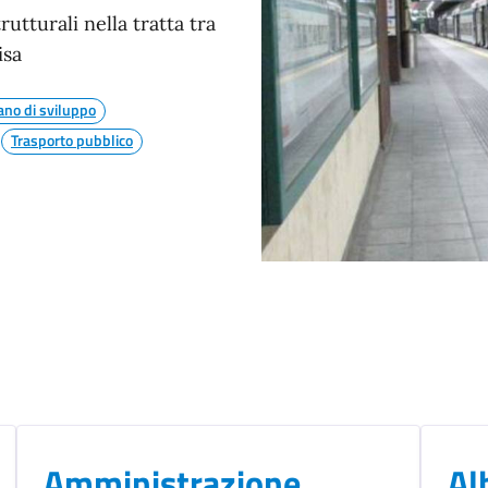
utturali nella tratta tra
isa
ano di sviluppo
Trasporto pubblico
Amministrazione
Al