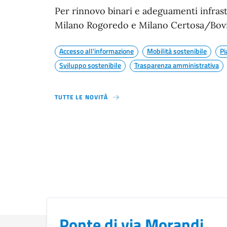
Per rinnovo binari e adeguamenti infrastr
Milano Rogoredo e Milano Certosa/Bov
Accesso all'informazione
Mobilità sostenibile
Pi
Sviluppo sostenibile
Trasparenza amministrativa
TUTTE LE NOVITÀ
Ponte di via Morandi