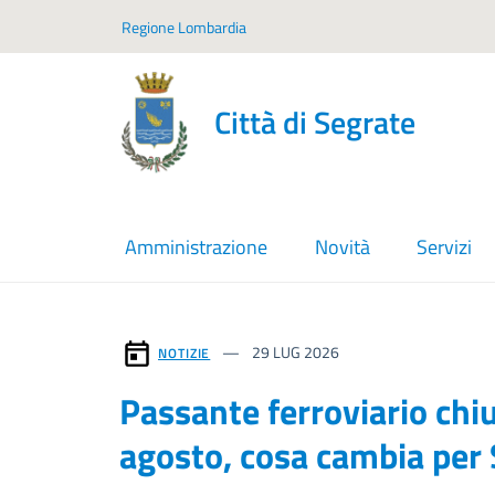
Vai ai contenuti
Vai al footer
Regione Lombardia
Città di Segrate
Amministrazione
Novità
Servizi
Contenuti in evidenza
29
LUG 2026
NOTIZIE
Passante ferroviario chiu
agosto, cosa cambia pe